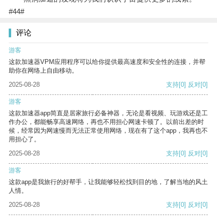
#44#
评论
游客
这款加速器VPM应用程序可以给你提供最高速度和安全性的连接，并帮
助你在网络上自由移动。
2025-08-28
支持
[0]
反对
[0]
游客
这款加速器app简直是居家旅行必备神器，无论是看视频、玩游戏还是工
作办公，都能畅享高速网络，再也不用担心网速卡顿了。以前出差的时
候，经常因为网速慢而无法正常使用网络，现在有了这个app，我再也不
用担心了。
2025-08-28
支持
[0]
反对
[0]
游客
这款app是我旅行的好帮手，让我能够轻松找到目的地，了解当地的风土
人情。
2025-08-28
支持
[0]
反对
[0]