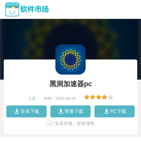
黑洞加速器pc
工具
|
时间：2025-08-28
|
安卓下载
苹果下载
PC下载
安卓市场，安全绿色