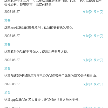
这款软件非常实用，可以帮助我解决很多问题。比如，我可以使用它来
查找资料、翻译语言、编写代码等。
2025-08-27
支持
[0]
反对
[0]
游客
这款app就像我的财务顾问，让我能够省钱又省心。
2025-08-27
支持
[0]
反对
[0]
游客
这款软件的功能非常强大，使用起来非常方便。
2025-08-27
支持
[0]
反对
[0]
游客
这款加速器VPM应用程序已经为我们带来了无限的隐私保护和自由。
2025-08-27
支持
[0]
反对
[0]
游客
这款app就像我的私人导游，带我领略世界各地的美景。