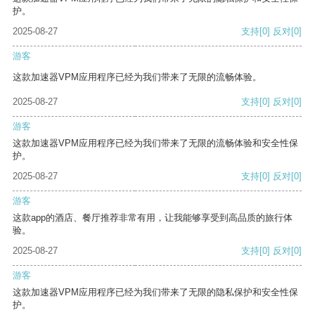
护。
2025-08-27
支持
[0]
反对
[0]
游客
这款加速器VPM应用程序已经为我们带来了无限的流畅体验。
2025-08-27
支持
[0]
反对
[0]
游客
这款加速器VPM应用程序已经为我们带来了无限的流畅体验和安全性保
护。
2025-08-27
支持
[0]
反对
[0]
游客
这款app的酒店、餐厅推荐非常有用，让我能够享受到高品质的旅行体
验。
2025-08-27
支持
[0]
反对
[0]
游客
这款加速器VPM应用程序已经为我们带来了无限的隐私保护和安全性保
护。