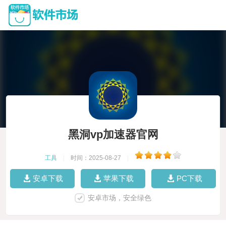
黑洞vp加速器官网
工具
|
时间：2025-08-27
|
安卓下载
苹果下载
PC下载
安卓市场，安全绿色