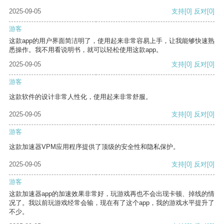
2025-09-05
支持
[0]
反对
[0]
游客
这款app的用户界面简洁明了，使用起来非常容易上手，让我能够快速熟
悉操作。我不用看说明书，就可以轻松使用这款app。
2025-09-05
支持
[0]
反对
[0]
游客
这款软件的设计非常人性化，使用起来非常舒服。
2025-09-05
支持
[0]
反对
[0]
游客
这款加速器VPM应用程序提供了顶级的安全性和隐私保护。
2025-09-05
支持
[0]
反对
[0]
游客
这款加速器app的加速效果非常好，玩游戏再也不会出现卡顿、掉线的情
况了。我以前玩游戏经常会输，现在有了这个app，我的游戏水平提升了
不少。