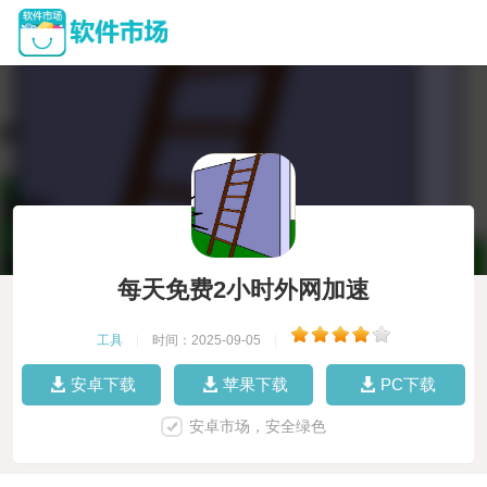
每天免费2小时外网加速
工具
|
时间：2025-09-05
|
安卓下载
苹果下载
PC下载
安卓市场，安全绿色