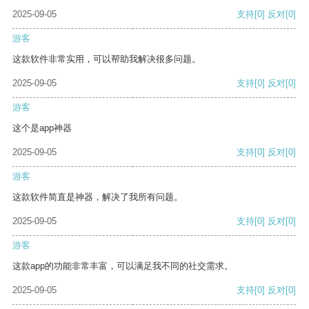
2025-09-05
支持
[0]
反对
[0]
游客
这款软件非常实用，可以帮助我解决很多问题。
2025-09-05
支持
[0]
反对
[0]
游客
这个是app神器
2025-09-05
支持
[0]
反对
[0]
游客
这款软件简直是神器，解决了我所有问题。
2025-09-05
支持
[0]
反对
[0]
游客
这款app的功能非常丰富，可以满足我不同的社交需求。
2025-09-05
支持
[0]
反对
[0]