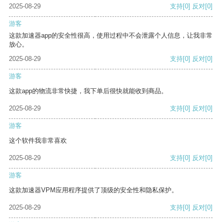
2025-08-29
支持
[0]
反对
[0]
游客
这款加速器app的安全性很高，使用过程中不会泄露个人信息，让我非常
放心。
2025-08-29
支持
[0]
反对
[0]
游客
这款app的物流非常快捷，我下单后很快就能收到商品。
2025-08-29
支持
[0]
反对
[0]
游客
这个软件我非常喜欢
2025-08-29
支持
[0]
反对
[0]
游客
这款加速器VPM应用程序提供了顶级的安全性和隐私保护。
2025-08-29
支持
[0]
反对
[0]