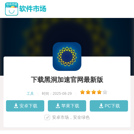
下载黑洞加速官网最新版
工具
|
时间：2025-08-29
|
安卓下载
苹果下载
PC下载
安卓市场，安全绿色