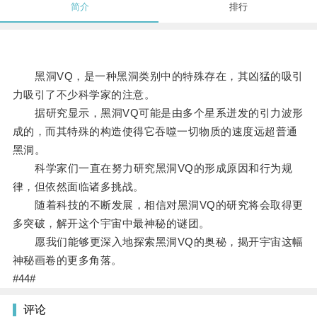
简介
排行
黑洞VQ，是一种黑洞类别中的特殊存在，其凶猛的吸引
力吸引了不少科学家的注意。
据研究显示，黑洞VQ可能是由多个星系迸发的引力波形
成的，而其特殊的构造使得它吞噬一切物质的速度远超普通
黑洞。
科学家们一直在努力研究黑洞VQ的形成原因和行为规
律，但依然面临诸多挑战。
随着科技的不断发展，相信对黑洞VQ的研究将会取得更
多突破，解开这个宇宙中最神秘的谜团。
愿我们能够更深入地探索黑洞VQ的奥秘，揭开宇宙这幅
神秘画卷的更多角落。
#44#
评论