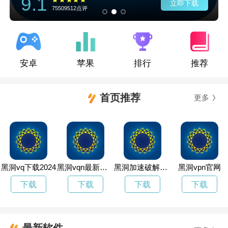
9.1
立即下载
75509512点评
安卓
苹果
排行
推荐
首页推荐
更多
黑洞vq下载2024
黑洞vqn最新版官网
黑洞加速破解版4.0.1
黑洞vpn官网
下载
下载
下载
下载
最新软件