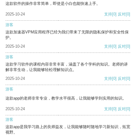
这款软件的操作非常简单，即使是小白也能快速上手。
2025-10-24
支持
[0]
反对
[0]
游客
这款加速器VPM应用程序已经为我们带来了无限的隐私保护和安全性保
护。
2025-10-24
支持
[0]
反对
[0]
游客
这款学习软件的课程内容非常丰富，涵盖了各个学科的知识。老师的讲
解非常生动，让我能够轻松理解知识点。
2025-10-24
支持
[0]
反对
[0]
游客
这款app的老师非常专业，教学水平很高，让我能够学到实用的知识。
2025-10-24
支持
[0]
反对
[0]
游客
这款app是我学习路上的良师益友，让我能够随时随地学习新知识，拓宽
视野。