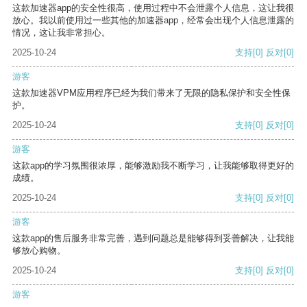
这款加速器app的安全性很高，使用过程中不会泄露个人信息，这让我很
放心。我以前使用过一些其他的加速器app，经常会出现个人信息泄露的
情况，这让我非常担心。
2025-10-24
支持
[0]
反对
[0]
游客
这款加速器VPM应用程序已经为我们带来了无限的隐私保护和安全性保
护。
2025-10-24
支持
[0]
反对
[0]
游客
这款app的学习氛围很浓厚，能够激励我不断学习，让我能够取得更好的
成绩。
2025-10-24
支持
[0]
反对
[0]
游客
这款app的售后服务非常完善，遇到问题总是能够得到妥善解决，让我能
够放心购物。
2025-10-24
支持
[0]
反对
[0]
游客