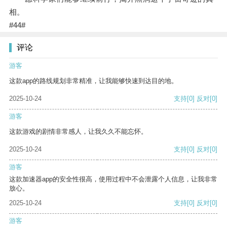
相。
#44#
评论
游客
这款app的路线规划非常精准，让我能够快速到达目的地。
2025-10-24
支持
[0]
反对
[0]
游客
这款游戏的剧情非常感人，让我久久不能忘怀。
2025-10-24
支持
[0]
反对
[0]
游客
这款加速器app的安全性很高，使用过程中不会泄露个人信息，让我非常
放心。
2025-10-24
支持
[0]
反对
[0]
游客