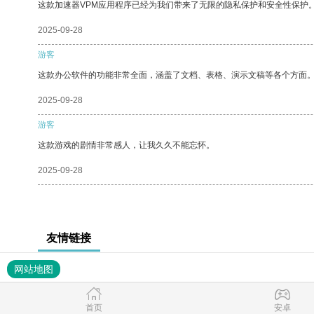
这款加速器VPM应用程序已经为我们带来了无限的隐私保护和安全性保护
2025-09-28
游客
这款办公软件的功能非常全面，涵盖了文档、表格、演示文稿等各个方面
2025-09-28
游客
这款游戏的剧情非常感人，让我久久不能忘怀。
2025-09-28
友情链接
网站地图
首页
安卓