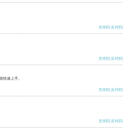
支持
[0]
反对
[0]
支持
[0]
反对
[0]
能快速上手。
支持
[0]
反对
[0]
支持
[0]
反对
[0]