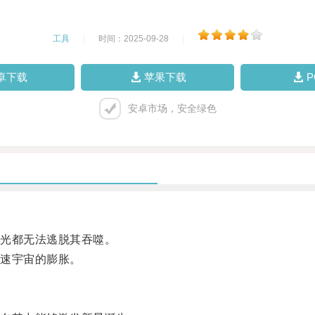
工具
|
时间：2025-09-28
|
卓下载
苹果下载
安卓市场，安全绿色
光都无法逃脱其吞噬。
速宇宙的膨胀。