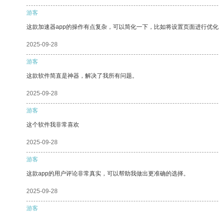
游客
这款加速器app的操作有点复杂，可以简化一下，比如将设置页面进行优化
2025-09-28
游客
这款软件简直是神器，解决了我所有问题。
2025-09-28
游客
这个软件我非常喜欢
2025-09-28
游客
这款app的用户评论非常真实，可以帮助我做出更准确的选择。
2025-09-28
游客