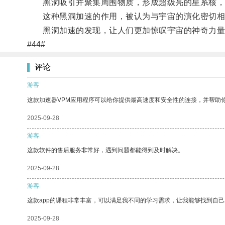
黑洞吸引并聚集周围物质，形成超级亮的星系核，
这种黑洞加速的作用，被认为与宇宙的演化密切相
黑洞加速的发现，让人们更加惊叹宇宙的神奇力量
#44#
评论
游客
这款加速器VPM应用程序可以给你提供最高速度和安全性的连接，并帮助
2025-09-28
游客
这款软件的售后服务非常好，遇到问题都能得到及时解决。
2025-09-28
游客
这款app的课程非常丰富，可以满足我不同的学习需求，让我能够找到自
2025-09-28