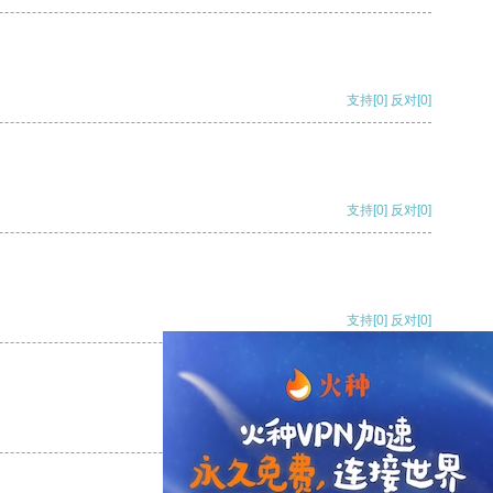
支持
[0]
反对
[0]
支持
[0]
反对
[0]
支持
[0]
反对
[0]
支持
[0]
反对
[0]