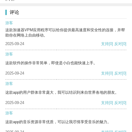
评论
游客
这款加速器VPM应用程序可以给你提供最高速度和安全性的连接，并帮
助你在网络上自由移动。
2025-09-24
支持
[0]
反对
[0]
游客
这款软件的操作非常简单，即使是小白也能快速上手。
2025-09-24
支持
[0]
反对
[0]
游客
这款app的用户群体非常庞大，我可以结识到来自世界各地的朋友。
2025-09-24
支持
[0]
反对
[0]
游客
这款app的音乐资源非常优质，可以让我尽情享受音乐的魅力。