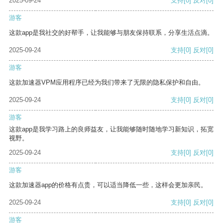
2025-09-24
支持
[0]
反对
[0]
游客
这款app是我社交的好帮手，让我能够与朋友保持联系，分享生活点滴。
2025-09-24
支持
[0]
反对
[0]
游客
这款加速器VPM应用程序已经为我们带来了无限的隐私保护和自由。
2025-09-24
支持
[0]
反对
[0]
游客
这款app是我学习路上的良师益友，让我能够随时随地学习新知识，拓宽
视野。
2025-09-24
支持
[0]
反对
[0]
游客
这款加速器app的价格有点贵，可以适当降低一些，这样会更加亲民。
2025-09-24
支持
[0]
反对
[0]
游客