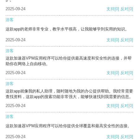
2025-09-24
支持
[0]
反对
[0]
游客
这款app的老师非常专业，教学水平很高，让我能够学到实用的知识。
2025-09-24
支持
[0]
反对
[0]
游客
这款加速器VPM应用程序可以给你提供最高速度和安全性的连接，并帮
助你在网络上自由移动。
2025-09-24
支持
[0]
反对
[0]
游客
这款app就像我的私人助理，随时随地为我的办公提供帮助。我经常需要
查找资料，这款app的搜索功能非常强大，能够快速找到我需要的信息。
2025-09-24
支持
[0]
反对
[0]
游客
这款加速器VPM应用程序可以给你提供全球覆盖和最高安全性的连接。
2025-09-24
支持
[0]
反对
[0]