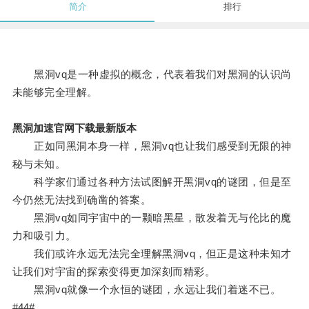
简介
排行
黑洞vq是一种虚拟的概念，代表着我们对黑洞的认识尚
未能够完全理解。
黑洞加速官网下载最新版本
正如同黑洞本身一样，黑洞vq也让我们感受到无限的神
秘与未知。
科学家们通过各种方法试图解开黑洞vq的谜团，但是至
今仍然无法找到确凿的答案。
黑洞vq如同宇宙中的一颗暗黑星，散发着无与伦比的魔
力和吸引力。
我们或许永远无法完全理解黑洞vq，但正是这种未知才
让我们对宇宙的探索变得更加深刻而精彩。
黑洞vq就像一个永恒的谜团，永远让我们着迷不已。
#44#