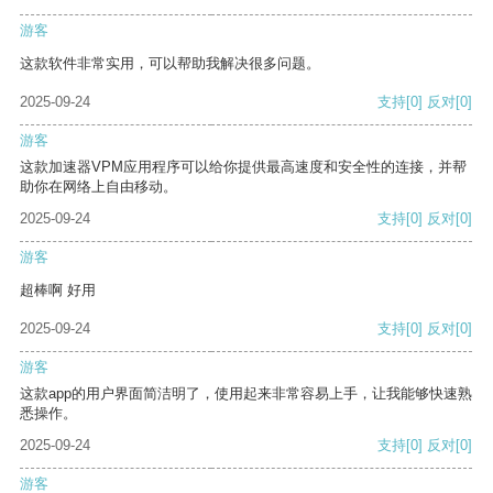
游客
这款软件非常实用，可以帮助我解决很多问题。
2025-09-24
支持
[0]
反对
[0]
游客
这款加速器VPM应用程序可以给你提供最高速度和安全性的连接，并帮
助你在网络上自由移动。
2025-09-24
支持
[0]
反对
[0]
游客
超棒啊 好用
2025-09-24
支持
[0]
反对
[0]
游客
这款app的用户界面简洁明了，使用起来非常容易上手，让我能够快速熟
悉操作。
2025-09-24
支持
[0]
反对
[0]
游客