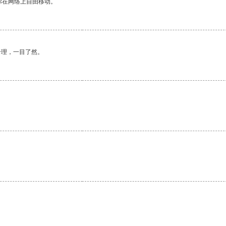
你在网络上自由移动。
合理，一目了然。
。
。
。