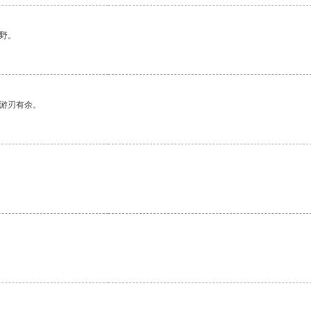
野。
中游刃有余。
。