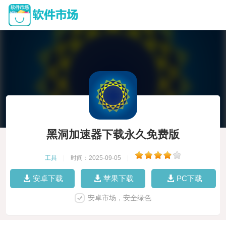
黑洞加速器下载永久免费版
工具
|
时间：2025-09-05
|
安卓下载
苹果下载
PC下载
安卓市场，安全绿色