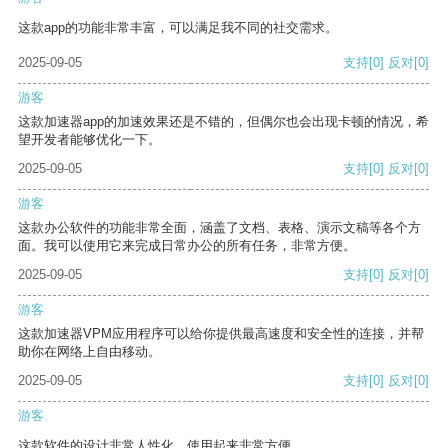
这款app的功能非常丰富，可以满足我不同的社交需求。
2025-09-05
支持
[0]
反对
[0]
游客
这款加速器app的加速效果还是不错的，但偶尔也会出现卡顿的情况，希
望开发者能够优化一下。
2025-09-05
支持
[0]
反对
[0]
游客
这款办公软件的功能非常全面，涵盖了文档、表格、演示文稿等各个方
面。我可以使用它来完成日常办公的所有任务，非常方便。
2025-09-05
支持
[0]
反对
[0]
游客
这款加速器VPM应用程序可以给你提供最高速度和安全性的连接，并帮
助你在网络上自由移动。
2025-09-05
支持
[0]
反对
[0]
游客
这款软件的设计非常人性化，使用起来非常方便。