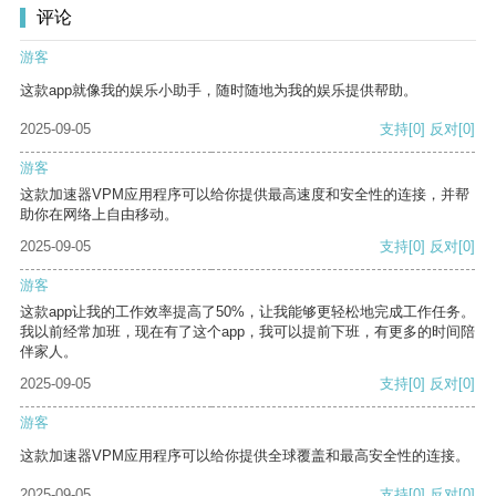
评论
游客
这款app就像我的娱乐小助手，随时随地为我的娱乐提供帮助。
2025-09-05
支持
[0]
反对
[0]
游客
这款加速器VPM应用程序可以给你提供最高速度和安全性的连接，并帮
助你在网络上自由移动。
2025-09-05
支持
[0]
反对
[0]
游客
这款app让我的工作效率提高了50%，让我能够更轻松地完成工作任务。
我以前经常加班，现在有了这个app，我可以提前下班，有更多的时间陪
伴家人。
2025-09-05
支持
[0]
反对
[0]
游客
这款加速器VPM应用程序可以给你提供全球覆盖和最高安全性的连接。
2025-09-05
支持
[0]
反对
[0]