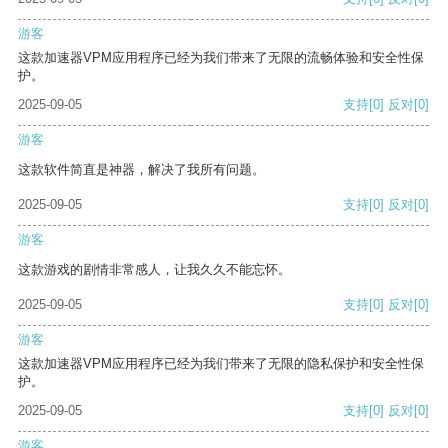
游客
这款加速器VPM应用程序已经为我们带来了无限的流畅体验和安全性保
护。
2025-09-05
支持
[0]
反对
[0]
游客
这款软件简直是神器，解决了我所有问题。
2025-09-05
支持
[0]
反对
[0]
游客
这款游戏的剧情非常感人，让我久久不能忘怀。
2025-09-05
支持
[0]
反对
[0]
游客
这款加速器VPM应用程序已经为我们带来了无限的隐私保护和安全性保
护。
2025-09-05
支持
[0]
反对
[0]
游客