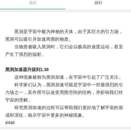
简介
排行
黑洞是宇宙中极为神秘的天体，由于其巨大的引力场，
黑洞可以吸引并加速周围的物质。
当物质被吸入黑洞时，它们会以极高的速度运动，甚至
产生了强烈的辐射。
黑洞加速器升级到1.38
这种现象被称为黑洞加速，在宇宙中引起了广泛关注。
科学家们认为，黑洞加速可能是宇宙中一些最强烈的引
力场之一，其作用可以改变周围空间的结构，并影响我们对
宇宙的理解。
研究黑洞加速的过程可以帮助我们更好地了解宇宙的形
成和演化，揭示宇宙中更多的神秘现象。
#44#