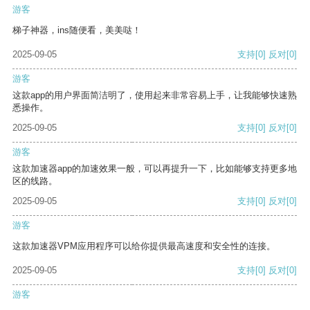
游客
梯子神器，ins随便看，美美哒！
2025-09-05
支持
[0]
反对
[0]
游客
这款app的用户界面简洁明了，使用起来非常容易上手，让我能够快速熟
悉操作。
2025-09-05
支持
[0]
反对
[0]
游客
这款加速器app的加速效果一般，可以再提升一下，比如能够支持更多地
区的线路。
2025-09-05
支持
[0]
反对
[0]
游客
这款加速器VPM应用程序可以给你提供最高速度和安全性的连接。
2025-09-05
支持
[0]
反对
[0]
游客