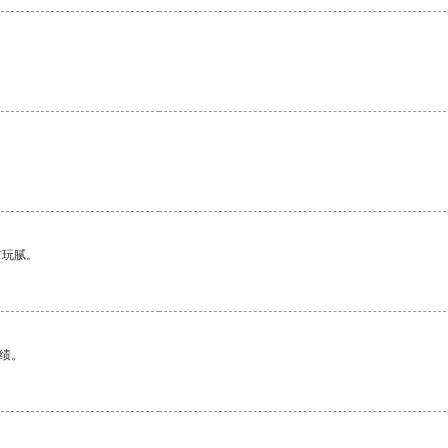
有玩腻。
绩。