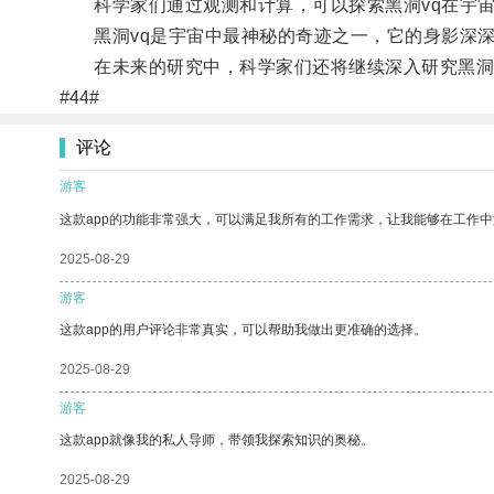
科学家们通过观测和计算，可以探索黑洞vq在宇宙
黑洞vq是宇宙中最神秘的奇迹之一，它的身影深深
在未来的研究中，科学家们还将继续深入研究黑洞v
#44#
评论
游客
这款app的功能非常强大，可以满足我所有的工作需求，让我能够在工作
2025-08-29
游客
这款app的用户评论非常真实，可以帮助我做出更准确的选择。
2025-08-29
游客
这款app就像我的私人导师，带领我探索知识的奥秘。
2025-08-29