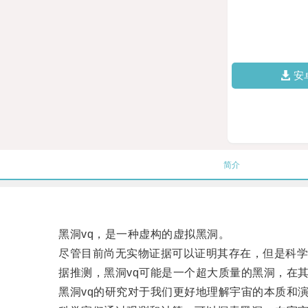
安
简介
黑洞vq，是一种虚构的虚拟黑洞。
尽管目前尚无实物证据可以证明其存在，但是科学家
据推测，黑洞vq可能是一个超大质量的黑洞，在其
黑洞vq的研究对于我们更好地理解宇宙的本质和演