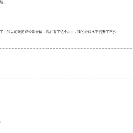
绩。
了。我以前玩游戏经常会输，现在有了这个app，我的游戏水平提升了不少。
。