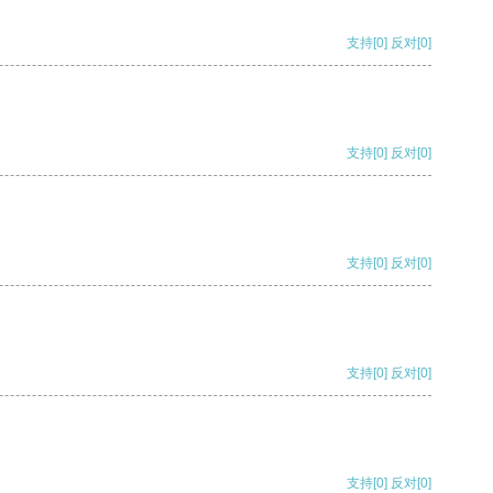
支持
[0]
反对
[0]
支持
[0]
反对
[0]
支持
[0]
反对
[0]
支持
[0]
反对
[0]
支持
[0]
反对
[0]