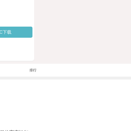
PC下载
排行