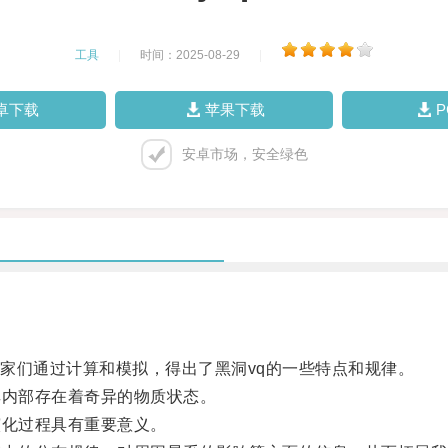
工具
|
时间：2025-08-29
|
卓下载
苹果下载
安卓市场，安全绿色
们通过计算和模拟，得出了黑洞vq的一些特点和规律。
内部存在着奇异的物质状态。
化过程具有重要意义。