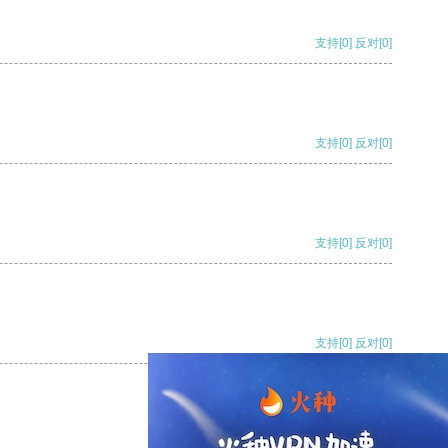
支持
[0]
反对
[0]
支持
[0]
反对
[0]
支持
[0]
反对
[0]
支持
[0]
反对
[0]
支持
[0]
反对
[0]