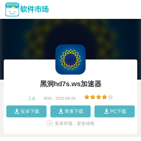
黑洞hd7s.ws加速器
工具
|
时间：2025-08-28
|
安卓下载
苹果下载
PC下载
安卓市场，安全绿色