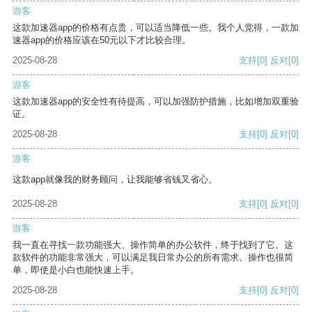
游客
这款加速器app的价格有点贵，可以适当降低一些。我个人觉得，一款加
速器app的价格应该在50元以下才比较合理。
2025-08-28
支持
[0]
反对
[0]
游客
这款加速器app的安全性有待提高，可以加强防护措施，比如增加双重验
证。
2025-08-28
支持
[0]
反对
[0]
游客
这款app就像我的财务顾问，让我能够省钱又省心。
2025-08-28
支持
[0]
反对
[0]
游客
我一直在寻找一款功能强大、操作简单的办公软件，终于找到了它。这
款软件的功能非常强大，可以满足我日常办公的所有需求。操作也很简
单，即使是小白也能快速上手。
2025-08-28
支持
[0]
反对
[0]