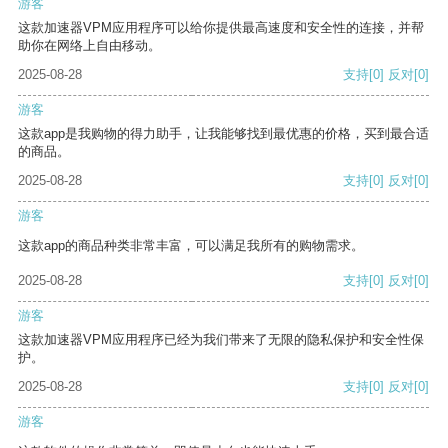
游客
这款加速器VPM应用程序可以给你提供最高速度和安全性的连接，并帮
助你在网络上自由移动。
2025-08-28
支持
[0]
反对
[0]
游客
这款app是我购物的得力助手，让我能够找到最优惠的价格，买到最合适
的商品。
2025-08-28
支持
[0]
反对
[0]
游客
这款app的商品种类非常丰富，可以满足我所有的购物需求。
2025-08-28
支持
[0]
反对
[0]
游客
这款加速器VPM应用程序已经为我们带来了无限的隐私保护和安全性保
护。
2025-08-28
支持
[0]
反对
[0]
游客