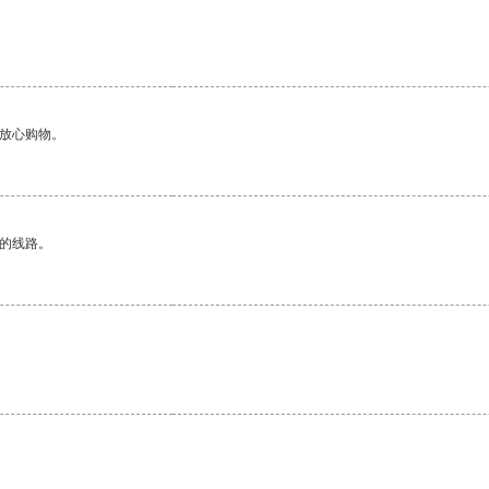
。
够放心购物。
区的线路。