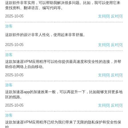
这款软件非常实用，可以帮助我解决很多问题。比如，我可以使用它来
查找资料、翻译语言、编写代码等。
2025-10-05
支持
[0]
反对
[0]
游客
这款软件的设计非常人性化，使用起来非常舒服。
2025-10-05
支持
[0]
反对
[0]
游客
这款加速器VPM应用程序可以给你提供最高速度和安全性的连接，并帮
助你在网络上自由移动。
2025-10-05
支持
[0]
反对
[0]
游客
这款加速器app的加速效果一般，可以再提升一下，比如能够支持更多地
区的线路。
2025-10-05
支持
[0]
反对
[0]
游客
这款加速器VPM应用程序已经为我们带来了无限的隐私保护和安全性保
护。