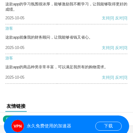
这款app的学习氛围很浓厚，能够激励我不断学习，让我能够取得更好的
成绩。
2025-10-05
支持
[0]
反对
[0]
游客
这款app就像我的财务顾问，让我能够省钱又省心。
2025-10-05
支持
[0]
反对
[0]
游客
这款app的商品种类非常丰富，可以满足我所有的购物需求。
2025-10-05
支持
[0]
反对
[0]
友情链接
网站地图
永久免费使用的加速器
下载