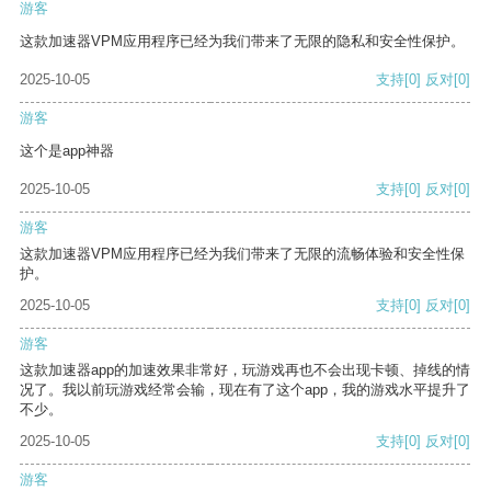
游客
这款加速器VPM应用程序已经为我们带来了无限的隐私和安全性保护。
2025-10-05
支持
[0]
反对
[0]
游客
这个是app神器
2025-10-05
支持
[0]
反对
[0]
游客
这款加速器VPM应用程序已经为我们带来了无限的流畅体验和安全性保
护。
2025-10-05
支持
[0]
反对
[0]
游客
这款加速器app的加速效果非常好，玩游戏再也不会出现卡顿、掉线的情
况了。我以前玩游戏经常会输，现在有了这个app，我的游戏水平提升了
不少。
2025-10-05
支持
[0]
反对
[0]
游客