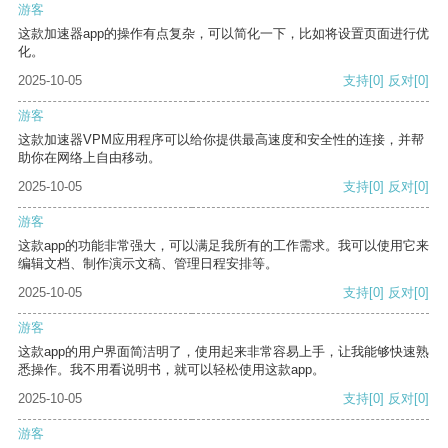
游客
这款加速器app的操作有点复杂，可以简化一下，比如将设置页面进行优
化。
2025-10-05
支持
[0]
反对
[0]
游客
这款加速器VPM应用程序可以给你提供最高速度和安全性的连接，并帮
助你在网络上自由移动。
2025-10-05
支持
[0]
反对
[0]
游客
这款app的功能非常强大，可以满足我所有的工作需求。我可以使用它来
编辑文档、制作演示文稿、管理日程安排等。
2025-10-05
支持
[0]
反对
[0]
游客
这款app的用户界面简洁明了，使用起来非常容易上手，让我能够快速熟
悉操作。我不用看说明书，就可以轻松使用这款app。
2025-10-05
支持
[0]
反对
[0]
游客