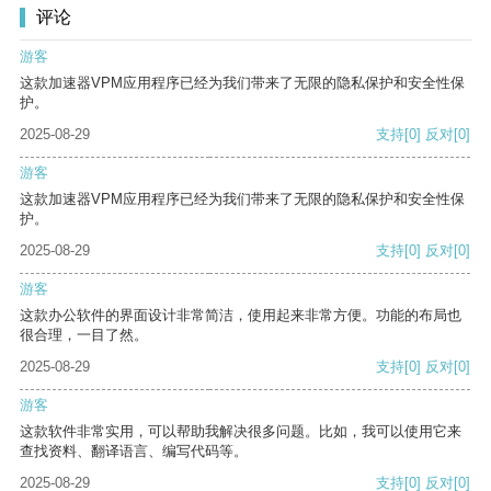
评论
游客
这款加速器VPM应用程序已经为我们带来了无限的隐私保护和安全性保
护。
2025-08-29
支持
[0]
反对
[0]
游客
这款加速器VPM应用程序已经为我们带来了无限的隐私保护和安全性保
护。
2025-08-29
支持
[0]
反对
[0]
游客
这款办公软件的界面设计非常简洁，使用起来非常方便。功能的布局也
很合理，一目了然。
2025-08-29
支持
[0]
反对
[0]
游客
这款软件非常实用，可以帮助我解决很多问题。比如，我可以使用它来
查找资料、翻译语言、编写代码等。
2025-08-29
支持
[0]
反对
[0]