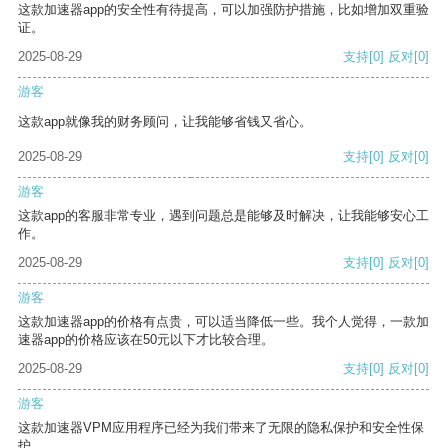
这款加速器app的安全性有待提高，可以加强防护措施，比如增加双重验
证。
2025-08-29
支持
[0]
反对
[0]
游客
这款app就像我的财务顾问，让我能够省钱又省心。
2025-08-29
支持
[0]
反对
[0]
游客
这款app的客服非常专业，遇到问题总是能够及时解决，让我能够安心工
作。
2025-08-29
支持
[0]
反对
[0]
游客
这款加速器app的价格有点贵，可以适当降低一些。我个人觉得，一款加
速器app的价格应该在50元以下才比较合理。
2025-08-29
支持
[0]
反对
[0]
游客
这款加速器VPM应用程序已经为我们带来了无限的隐私保护和安全性保
护。