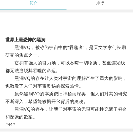
简介
排行
世界上最恐怖的黑洞
黑洞VQ，被称为宇宙中的“吞噬者”，是天文学家们长期
研究的焦点之一。
它拥有强大的引力场，可以吞噬一切物质，甚至连光线
都无法逃脱其吞噬的命运。
黑洞VQ的存在让人类对宇宙的理解产生了重大的影响，
也激发了人们对宇宙奥秘的探索热情。
虽然黑洞VQ的本质依旧神秘而深奥，但人们对其的研究
不断深入，希望能够揭开它背后的奥秘。
黑洞VQ的存在，让我们对宇宙的无限可能性充满了好奇
和探索的欲望。
#44#