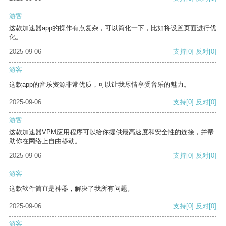
游客
这款加速器app的操作有点复杂，可以简化一下，比如将设置页面进行优
化。
2025-09-06
支持
[0]
反对
[0]
游客
这款app的音乐资源非常优质，可以让我尽情享受音乐的魅力。
2025-09-06
支持
[0]
反对
[0]
游客
这款加速器VPM应用程序可以给你提供最高速度和安全性的连接，并帮
助你在网络上自由移动。
2025-09-06
支持
[0]
反对
[0]
游客
这款软件简直是神器，解决了我所有问题。
2025-09-06
支持
[0]
反对
[0]
游客