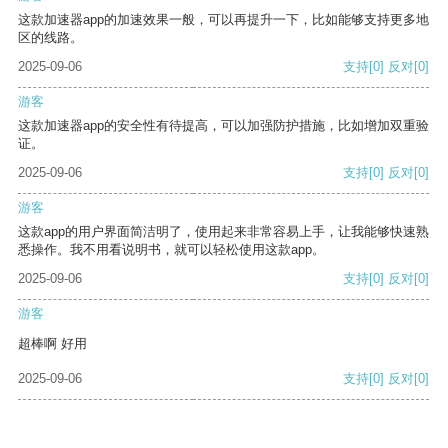
这款加速器app的加速效果一般，可以再提升一下，比如能够支持更多地
区的线路。
2025-09-06
支持
[0]
反对
[0]
游客
这款加速器app的安全性有待提高，可以加强防护措施，比如增加双重验
证。
2025-09-06
支持
[0]
反对
[0]
游客
这款app的用户界面简洁明了，使用起来非常容易上手，让我能够快速熟
悉操作。我不用看说明书，就可以轻松使用这款app。
2025-09-06
支持
[0]
反对
[0]
游客
超棒啊 好用
2025-09-06
支持
[0]
反对
[0]