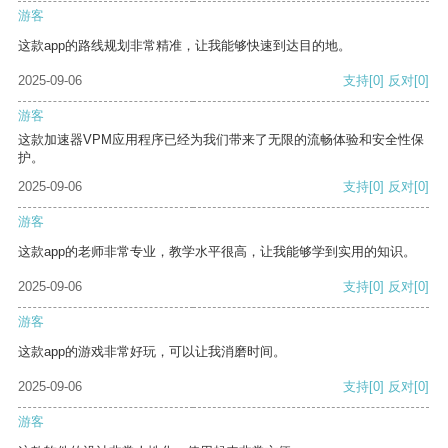
游客
这款app的路线规划非常精准，让我能够快速到达目的地。
2025-09-06
支持
[0]
反对
[0]
游客
这款加速器VPM应用程序已经为我们带来了无限的流畅体验和安全性保
护。
2025-09-06
支持
[0]
反对
[0]
游客
这款app的老师非常专业，教学水平很高，让我能够学到实用的知识。
2025-09-06
支持
[0]
反对
[0]
游客
这款app的游戏非常好玩，可以让我消磨时间。
2025-09-06
支持
[0]
反对
[0]
游客